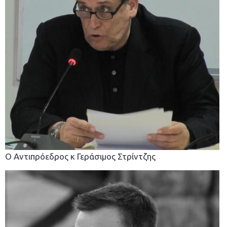
Ο Αντιπρόεδρος κ Γεράσιμος Στρίντζης