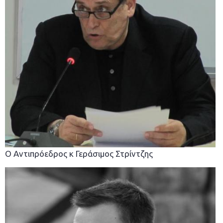
Ο Αντιπρόεδρος κ Γεράσιμος Στρίντζης