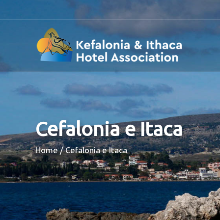
Cefalonia e Itaca
Breadcrumb
Home
Cefalonia e Itaca