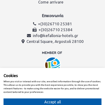
Come arrivare
Επικοινωνία
+(30)26710 25381
+(30)26710 25384
info@kefallonia-hotels.gr
Central Square, Argostoli 28100
Cookies
When you visit or interact with our site, we collect information through the use of cookies.
This allows us to provide you with the best experience possible, to show you the most
relevant features - to make using the website easier for you, and to deliver promotional
content tailored to your preferences
Creato con
dal team dell'Associazione Alberghi di Cefalonia e
Itaca