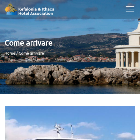
Come arrivare
Breadcrumb
Home
Come arrivare